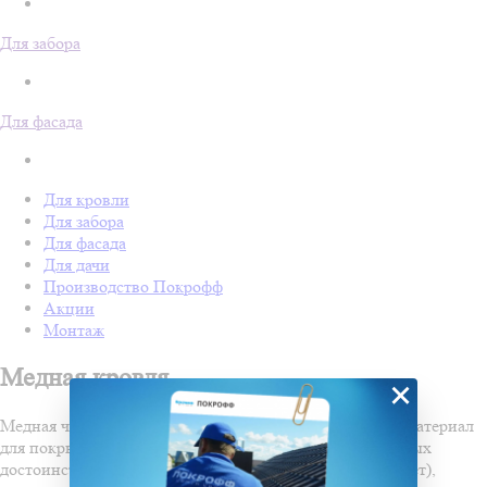
Для забора
Для фасада
Для кровли
Для забора
Для фасада
Для дачи
Производство Покрофф
Акции
Монтаж
Медная кровля
×
Медная черепица - популярный на сегодняшний день материал
для покрытия кровли. Он имеет множество неоспоримых
достоинств: долговечность (срок службы 100 и более лет),