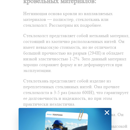
кровельных материалов:
Негниющая основа кровли из наплавляемых
материалов — полиэстер, стеклоткань или
стеклохолст. Рассмотрим их подробнее.
Стеклохолст представляет собой нетканый материал,
состоящий из хаотично расположенных нитей. Он
имеет невысокую стоимость, но не отличается
большой прочностью на разрыв (294Н) и обладает
низкой эластичностью 1-2%. Зато данный материал
хорошо сохраняет форму и не деформируется при
эксплуатации.
Стеклоткань представляет собой изделие из
переплетенных стеклянных нитей. Она прочнее
стеклохолста в 3-5 раз (около 600Н), что гарантирует
ее долговечность и надежность, но при этом
практически неэластична.
×
Полиэстер – самая дорогая и надежная основа. Он
состоит из хаотично ориентированных
полиэстровых волокон. Материал обладает высокой