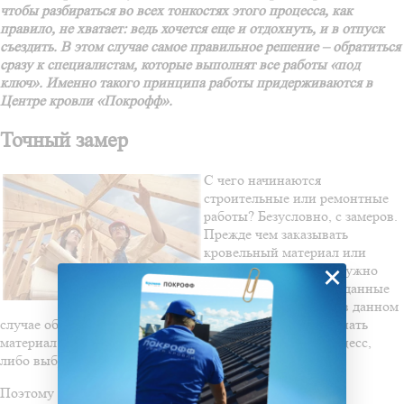
чтобы разбираться во всех тонкостях этого процесса, как
правило, не хватает: ведь хочется еще и отдохнуть, и в отпуск
съездить. В этом случае самое правильное решение – обратиться
сразу к специалистам, которые выполнят все работы «под
ключ». Именно такого принципа работы придерживаются в
Центре кровли «Покрофф».
Точный замер
С чего начинаются
строительные или ремонтные
работы? Безусловно, с замеров.
Прежде чем заказывать
кровельный материал или
×
материал для фасада, нужно
получить правильные данные
об объекте. Просчеты в данном
случае обойдутся слишком дорого: либо придется докупать
материал и, следовательно, приостанавливать весь процесс,
либо выбрасывать лишний, а значит - переплачивать.
Поэтому уже на данном этапе стоит довериться