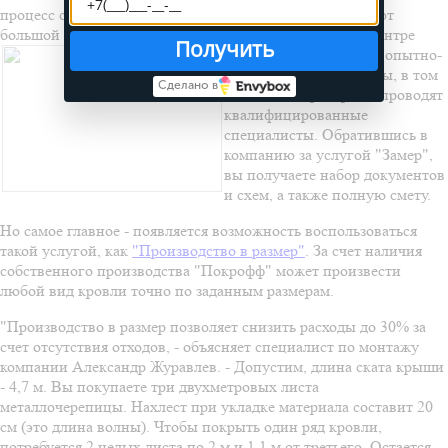
процесс снятия замеров профессионалам, которые имеют
большой опыт и надежную репутацию. Например, в Центре
Получить
кровли "Покрофф" все опытно-
конструкторские работы, в том
Сделано в
числе и замеры крыш, проводят
квалифицированные
специалисты. Обратившись в
компанию за услугой "Замер",
вы получаете набор документов
и схем, а также полную смету.
Но самое главное - появляется возможность воспользоваться
такой услугой, как
"Производство в размер"
. За счет наличия
собственного производства "Покрофф" может произвести
любой вид кровли точно по заданным размерам.
"Производство в размер позволяет снизить расходы до 30% за
счет отсутствия отходов, - объясняет специалист по монтажу
компании Александр Журавлев. - Допустим, длина ската крыши
- 4,7 м. Вы покупаете три двухметровых листа
металлочерепицы. Нахлест при укладке материала составит 20
см (это длина волны). Чтобы покрыть один ряд кровли,
потребуется 2 целых листа по 2 м и 1,1 м от третьего. Остается