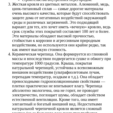
Жесткая кровля из цветных металлов. Алюминий, медь,
цинк-титановый сплав — самые дорогие материалы
очень высокого качества, которые будут способствовать
защите дома от негативных воздействий окружающей
среды и различных загрязнений. Это подходящий
вариант для тех, кто хочет иметь «вечную» кровлю, ведь
срок службы этих покрытий составляет 100 лет и более.
Эти материалы обладают высокой прочностью,
стойкостью к коррозии и агрессивным природным
воздействиям, но используются они крайне редко, так
как имеют высокую стоимость.
Керамическая черепица. Она формируется из глиняной
массы и впоследствии подвергается сушке и обжигу при
температуре 1000 градусов. Крыша, покрытая
натуральной черепицей, устойчива к всевозможным
внешним воздействиям (ультрафиолетовым лучам,
перепадам температур, осадкам и т.д.). Она обладает
превосходными гидроизоляционными свойствами —
плитки практически не впитывают влагу. Черепица
абсолютно экологична, она не горит, не проводит
электричество, поглощает шумы, обладает свойством
естественной вентиляции. Кроме того, она имеет
элегантный и богатый внешний вид. Недостатками
натуральной черепичной кровли является сложный