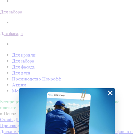
Для забора
Для фасада
Для кровли
Для забора
Для фасада
Для дачи
Производство Покрофф
Акции
×
Монтаж
Беспроцентная рассрочка на 4 месяца. Покупайте - сейчас,
платите - потом!
в Пензе
Столб ДПК Grand Line 100х100мм тиснение (на трубу)
Производитель
Grand Line
Доска-ступень стартовая ДПК Grand Line 160х22мм шлифовка и