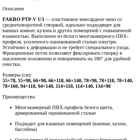
Описание
FAKRO PTP-V U3
— пластиковое мансардное окно со
среднеповоротной створкой, идеально подходящее для
ванных комнат, кухонь и других помещений с повышенной
влажностью. Выполнено из белого многокамерного ПВХ-
профиля, усиленного оцинкованной сталью изнутри.
Устойчиво к деформации и не требует специального ухода.
Фрикционные петли позволяют фиксировать створку в
наклонном положении и поворачивать на 180° для удобной
очистки.
Размеры (см):
55×78, 55×98, 66×98, 66×118, 66×140, 78×98, 78×118, 78×140,
78×160, 94×118, 94×140, 114×118, 114×140, 134×98
Преимущества:
Многокамерный ПВХ-профиль белого цвета,
армированный оцинкованной сталью
Подходит для влажных помещений (ванные, кухни,
бассейны)
Однокамерный морозостойкий энергосберегающий