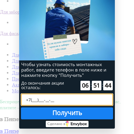
Для забора
Для фасада
Для кровли
Для забора
Чтобы узнать стоимость монтажных
Для фасада
работ, введите телефон в поле ниже и
Для дачи
нажмите кнопку "Получить"
Производство Покрофф
До окончания акции
:
:
52
08
35
Акции
осталось:
Монтаж
Беспроцентная рассрочка на 4 месяца. Покупайте - сейчас,
платите - потом!
Получить
в Пензе
Сделано в
в Пензе