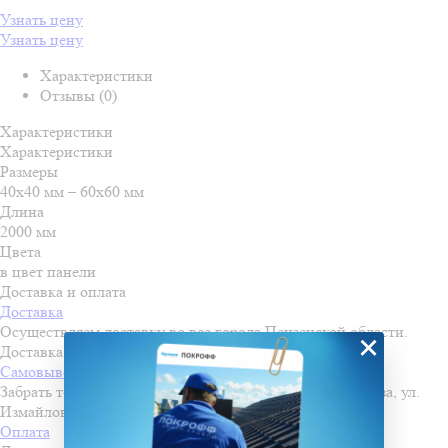
Узнать цену
Узнать цену
Характеристики
Отзывы (0)
Характеристики
Характеристики
Размеры
40х40 мм – 60х60 мм
Длина
2000 мм
Цвета
в цвет панели
Доставка и оплата
Доставка
Осуществляем доставку во все города Пензенской области.
×
Доставка осуществляется по льготной стоимости!
Самовывоз
Забрать товар можно самостоятельно со склада в г. Пенза, ул.
Измайлова, д. 28
Оплата