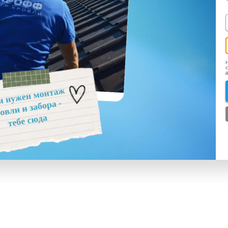
Н
с
д