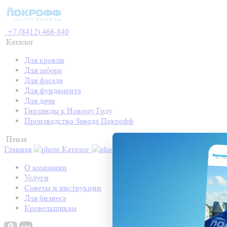
+7 (8412) 466-840
Каталог
Для кровли
Для забора
Для фасада
Для фундамента
Для дачи
Гирлянды к Новому Году
Производство Завода Покрофф
Пенза
Главная
Каталог
Контакты
Акции
Готовые про
О компании
Услуги
Советы и инструкции
Для бизнеса
Кровельщикам