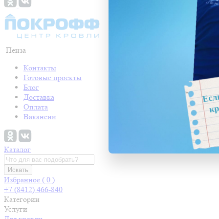
Пенза
Контакты
Готовые проекты
Блог
Доставка
Оплата
Вакансии
Каталог
Искать
Избранное (
0
)
+7 (8412) 466-840
Категории
Услуги
Для кровли