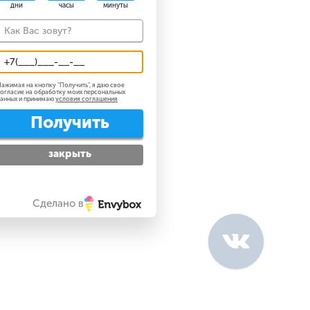
дни
часы
минуты
ажимая на кнопку "
Получить
", я даю свое
огласие на обработку моих персональных
анных и принимаю
условия соглашения
Получить
закрыть
Сделано в