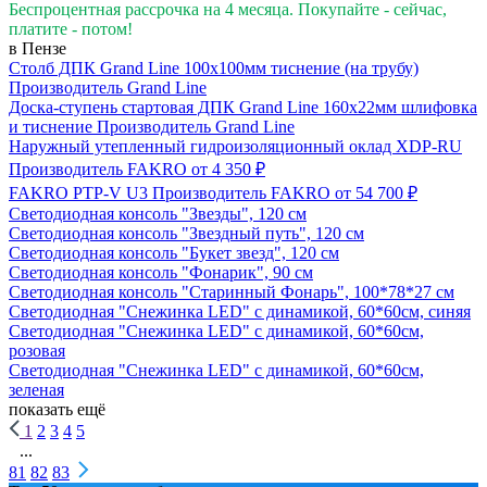
Беспроцентная рассрочка на 4 месяца. Покупайте - сейчас,
платите - потом!
в Пензе
Столб ДПК Grand Line 100х100мм тиснение (на трубу)
Производитель
Grand Line
Доска-ступень стартовая ДПК Grand Line 160х22мм шлифовка
и тиснение
Производитель
Grand Line
Наружный утепленный гидроизоляционный оклад XDP-RU
Производитель
FAKRO
от 4 350 ₽
FAKRO PTP-V U3
Производитель
FAKRO
от 54 700 ₽
Светодиодная консоль "Звезды", 120 см
Светодиодная консоль "Звездный путь", 120 см
Светодиодная консоль "Букет звезд", 120 см
Светодиодная консоль "Фонарик", 90 см
Светодиодная консоль "Старинный Фонарь", 100*78*27 см
Светодиодная "Снежинка LED" с динамикой, 60*60см, синяя
Светодиодная "Снежинка LED" с динамикой, 60*60см,
розовая
Светодиодная "Снежинка LED" с динамикой, 60*60см,
зеленая
показать ещё
1
2
3
4
5
...
81
82
83