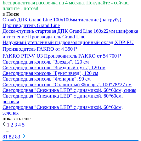
Беспроцентная рассрочка на 4 месяца. Покупайте - сейчас,
платите - потом!
в Пензе
Столб ДПК Grand Line 100х100мм тиснение (на трубу)
Производитель
Grand Line
Доска-ступень стартовая ДПК Grand Line 160х22мм шлифовка
и тиснение
Производитель
Grand Line
Наружный утепленный гидроизоляционный оклад XDP-RU
Производитель
FAKRO
от 4 350 ₽
FAKRO PTP-V U3
Производитель
FAKRO
от 54 700 ₽
Светодиодная консоль "Звезды", 120 см
Светодиодная консоль "Звездный путь", 120 см
Светодиодная консоль "Букет звезд", 120 см
Светодиодная консоль "Фонарик", 90 см
Светодиодная консоль "Старинный Фонарь", 100*78*27 см
Светодиодная "Снежинка LED" с динамикой, 60*60см, синяя
Светодиодная "Снежинка LED" с динамикой, 60*60см,
розовая
Светодиодная "Снежинка LED" с динамикой, 60*60см,
зеленая
показать ещё
1
2
3
4
5
...
81
82
83