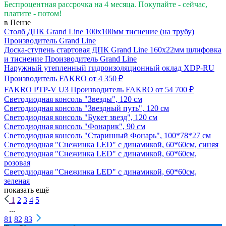
Беспроцентная рассрочка на 4 месяца. Покупайте - сейчас,
платите - потом!
в Пензе
Столб ДПК Grand Line 100х100мм тиснение (на трубу)
Производитель
Grand Line
Доска-ступень стартовая ДПК Grand Line 160х22мм шлифовка
и тиснение
Производитель
Grand Line
Наружный утепленный гидроизоляционный оклад XDP-RU
Производитель
FAKRO
от 4 350 ₽
FAKRO PTP-V U3
Производитель
FAKRO
от 54 700 ₽
Светодиодная консоль "Звезды", 120 см
Светодиодная консоль "Звездный путь", 120 см
Светодиодная консоль "Букет звезд", 120 см
Светодиодная консоль "Фонарик", 90 см
Светодиодная консоль "Старинный Фонарь", 100*78*27 см
Светодиодная "Снежинка LED" с динамикой, 60*60см, синяя
Светодиодная "Снежинка LED" с динамикой, 60*60см,
розовая
Светодиодная "Снежинка LED" с динамикой, 60*60см,
зеленая
показать ещё
1
2
3
4
5
...
81
82
83