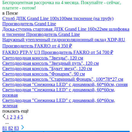
Беспроцентная рассрочка на 4 месяца. Покупайте - сейчас,
платите - потом!
в Пензе
Столб ДПК Grand Line 100х100мм тиснение (на трубу)
Производитель
Grand Line
Доска-ступень стартовая ДПК Grand Line 160х22мм шлифовка
и тиснение
Производитель
Grand Line
Наружный утепленный гидроизоляционный оклад XDP-RU
Производитель
FAKRO
от 4 350 ₽
FAKRO PTP-V U3
Производитель
FAKRO
от 54 700 ₽
Светодиодная консоль "Звезды", 120 см
Светодиодная консоль "Звездный путь", 120 см
Светодиодная консоль "Букет звезд", 120 см
Светодиодная консоль "Фонарик", 90 см
Светодиодная консоль "Старинный Фонарь", 100*78*27 см
Светодиодная "Снежинка LED" с динамикой, 60*60см, синяя
Светодиодная "Снежинка LED" с динамикой, 60*60см,
розовая
Светодиодная "Снежинка LED" с динамикой, 60*60см,
зеленая
показать ещё
1
2
3
4
5
...
81
82
83