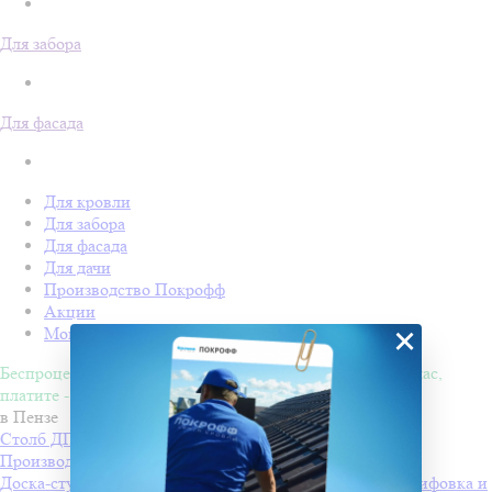
Для забора
Для фасада
Для кровли
Для забора
Для фасада
Для дачи
Производство Покрофф
Акции
×
Монтаж
Беспроцентная рассрочка на 4 месяца. Покупайте - сейчас,
платите - потом!
в Пензе
Столб ДПК Grand Line 100х100мм тиснение (на трубу)
Производитель
Grand Line
Доска-ступень стартовая ДПК Grand Line 160х22мм шлифовка и