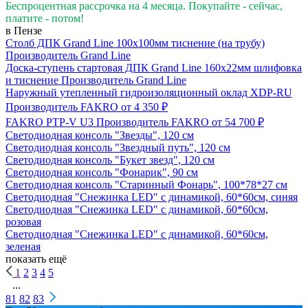
Беспроцентная рассрочка на 4 месяца. Покупайте - сейчас,
платите - потом!
в Пензе
Столб ДПК Grand Line 100х100мм тиснение (на трубу)
Производитель
Grand Line
Доска-ступень стартовая ДПК Grand Line 160х22мм шлифовка
и тиснение
Производитель
Grand Line
Наружный утепленный гидроизоляционный оклад XDP-RU
Производитель
FAKRO
от 4 350 ₽
FAKRO PTP-V U3
Производитель
FAKRO
от 54 700 ₽
Светодиодная консоль "Звезды", 120 см
Светодиодная консоль "Звездный путь", 120 см
Светодиодная консоль "Букет звезд", 120 см
Светодиодная консоль "Фонарик", 90 см
Светодиодная консоль "Старинный Фонарь", 100*78*27 см
Светодиодная "Снежинка LED" с динамикой, 60*60см, синяя
Светодиодная "Снежинка LED" с динамикой, 60*60см,
розовая
Светодиодная "Снежинка LED" с динамикой, 60*60см,
зеленая
показать ещё
1
2
3
4
5
...
81
82
83