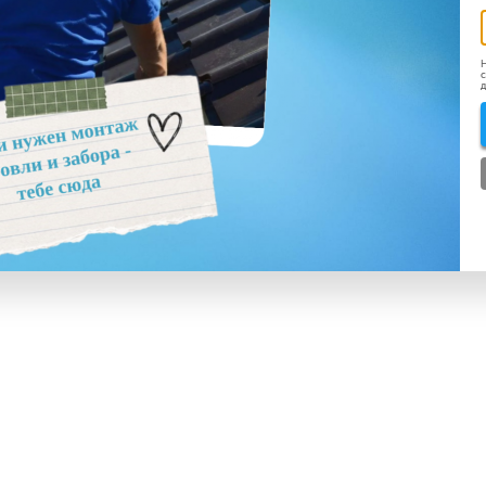
Н
с
д