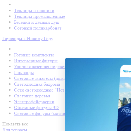
Теплицы и парники
Теплицы промышленные
Беседки и дачный душ
Сотовый поликарбонат
Гирлянды к Новому Году
Готовые комплекты
Интерьерные фигуры
Уличная лазерная подсветка
Гирлянды
Световые занавесы (дождь светодиодный)
Светодиодная бахрома
Сети светодиодные "Нет Лайт"
Световые деревья
Электрофейерверки
Объемные фигуры 3D
Световые фигуры (мотивы)
Показать все
Для террасы