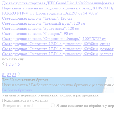
Доска-ступень стартовая ДПК Grand Line 160х22мм шлифовка 
Наружный утепленный гидроизоляционный оклад XDP-RU
Пр
FAKRO PTP-V U3
Производитель
FAKRO
от 54 700 ₽
Светодиодная консоль "Звезды", 120 см
Светодиодная консоль "Звездный путь", 120 см
Светодиодная консоль "Букет звезд", 120 см
Светодиодная консоль "Фонарик", 90 см
Светодиодная консоль "Старинный Фонарь", 100*78*27 см
Светодиодная "Снежинка LED" с динамикой, 60*60см, синяя
Светодиодная "Снежинка LED" с динамикой, 60*60см, розовая
Светодиодная "Снежинка LED" с динамикой, 60*60см, зеленая
показать ещё
1
2
3
4
5
...
81
82
83
Топ 50 монтажных бригад
Нужен монтаж? Выберите проверенную бригаду с реальными о
Выбрать бригаду
Узнавайте первыми о новинках, акциях и распродажах
Подпишитесь на рассылку
Я даю согласие на обработку п