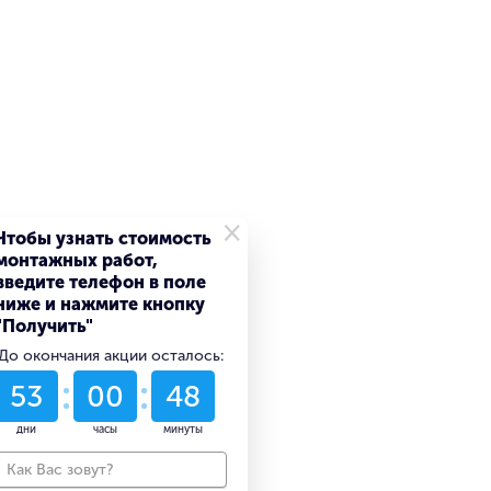
×
Чтобы узнать стоимость
монтажных работ,
введите телефон в поле
ниже и нажмите кнопку
"Получить"
До окончания акции осталось:
53
00
48
дни
часы
минуты