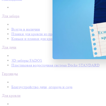
Для забора
Всегда в наличии
Планки для кровли из профнастила
Коньки и планки для кровли Покрофф
Для дачи
3D-заборы FADOS
Пластиковая водосточная система Döcke STANDARD
Гирлянды
Благоустройство дачи, огорода и сада
Для кровли