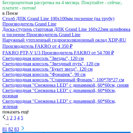
Беспроцентная рассрочка на 4 месяца. Покупайте - сейчас,
платите - потом!
в Пензе
Столб ДПК Grand Line 100х100мм тиснение (на трубу)
Производитель
Grand Line
Доска-ступень стартовая ДПК Grand Line 160х22мм шлифовка
и тиснение
Производитель
Grand Line
Наружный утепленный гидроизоляционный оклад XDP-RU
Производитель
FAKRO
от 4 350 ₽
FAKRO PTP-V U3
Производитель
FAKRO
от 54 700 ₽
Светодиодная консоль "Звезды", 120 см
Светодиодная консоль "Звездный путь", 120 см
Светодиодная консоль "Букет звезд", 120 см
Светодиодная консоль "Фонарик", 90 см
Светодиодная консоль "Старинный Фонарь", 100*78*27 см
Светодиодная "Снежинка LED" с динамикой, 60*60см, синяя
Светодиодная "Снежинка LED" с динамикой, 60*60см,
розовая
Светодиодная "Снежинка LED" с динамикой, 60*60см,
зеленая
показать ещё
1
2
3
4
5
...
81
82
83