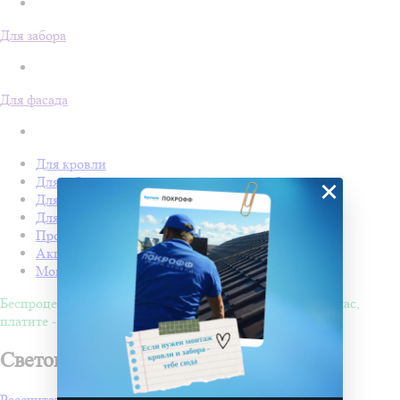
Для забора
Для фасада
Для кровли
×
Для забора
Для фасада
Для дачи
Производство Покрофф
Акции
Монтаж
Беспроцентная рассрочка на 4 месяца. Покупайте - сейчас,
платите - потом!
Световые фигуры в Пензе
Рассчитать стоимость проекта