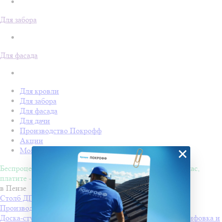
Для забора
Для фасада
Для кровли
Для забора
Для фасада
Для дачи
Производство Покрофф
Акции
×
Монтаж
Беспроцентная рассрочка на 4 месяца. Покупайте - сейчас,
платите - потом!
в Пензе
Столб ДПК Grand Line 100х100мм тиснение (на трубу)
Производитель
Grand Line
Доска-ступень стартовая ДПК Grand Line 160х22мм шлифовка и