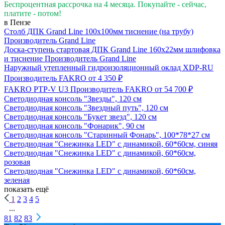
Беспроцентная рассрочка на 4 месяца. Покупайте - сейчас,
платите - потом!
в Пензе
Столб ДПК Grand Line 100х100мм тиснение (на трубу)
Производитель
Grand Line
Доска-ступень стартовая ДПК Grand Line 160х22мм шлифовка
и тиснение
Производитель
Grand Line
Наружный утепленный гидроизоляционный оклад XDP-RU
Производитель
FAKRO
от 4 350 ₽
FAKRO PTP-V U3
Производитель
FAKRO
от 54 700 ₽
Светодиодная консоль "Звезды", 120 см
Светодиодная консоль "Звездный путь", 120 см
Светодиодная консоль "Букет звезд", 120 см
Светодиодная консоль "Фонарик", 90 см
Светодиодная консоль "Старинный Фонарь", 100*78*27 см
Светодиодная "Снежинка LED" с динамикой, 60*60см, синяя
Светодиодная "Снежинка LED" с динамикой, 60*60см,
розовая
Светодиодная "Снежинка LED" с динамикой, 60*60см,
зеленая
показать ещё
1
2
3
4
5
...
81
82
83