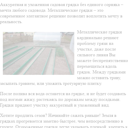
Аккуратная и ухоженная садовая грядка без единого сорняка –
мечта любого садовода. Металлические грядки – это
современное элегантное решение позволит воплотить мечту в
реальность.
Металлические грядки
кардинально решают
проблему грязи на
участке, даже после
сильного ливня Вы
можете беспрепятственно
перемещаться вдоль
грядок. Между грядками
можно оставить траву,
засыпать гравием, или уложить тротуарную плитку.
После полива вся вода останется на грядке, и не будет создавать
под ногами жижу, растекаясь по дорожкам между посадками.
Грядки придают участку аккуратный и ухоженный вид.
Хотите продлить сезон? Начинайте сажать раньше! Земля в
грядках прогревается заметно быстрее, чем непосредственно в
грунте. Огороженные грядки легче укрывать пленкой, крепить к