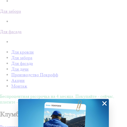
Для забора
Для фасада
Для кровли
Для забора
Для фасада
Для дачи
Производство Покрофф
Акции
Монтаж
Беспроцентная рассрочка на 4 месяца. Покупайте - сейчас,
×
платите - потом!
Клумбы и садовый декор в Пензе
Рассчитать стоимость проекта