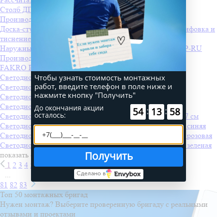
Столб ДПК Grand Line 100х100мм тиснение (на трубу)
Производитель
Grand Line
Доска-ступень стартовая ДПК Grand Line 160х22мм шлифовка и
тиснение
Производитель
Grand Line
Наружный утепленный гидроизоляционный оклад XDP-RU
Производитель
FAKRO
от 4 350 ₽
FAKRO PTP-V U3
Производитель
FAKRO
от 54 700 ₽
Чтобы узнать стоимость монтажных
Светодиодная консоль "Звезды", 120 см
работ, введите телефон в поле ниже и
Светодиодная консоль "Звездный путь", 120 см
нажмите кнопку "Получить"
Светодиодная консоль "Букет звезд", 120 см
Светодиодная консоль "Фонарик", 90 см
До окончания акции
:
:
54
13
58
осталось:
Светодиодная консоль "Старинный Фонарь", 100*78*27 см
Светодиодная "Снежинка LED" с динамикой, 60*60см, синяя
Светодиодная "Снежинка LED" с динамикой, 60*60см, розовая
Светодиодная "Снежинка LED" с динамикой, 60*60см, зеленая
Получить
показать ещё
1
2
3
4
5
...
Сделано в
81
82
83
Топ 50 монтажных бригад
Нужен монтаж? Выберите проверенную бригаду с реальными
отзывами и проектами