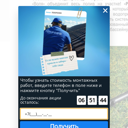
×
Чтобы узнать стоимость монтажных
работ, введите телефон в поле ниже и
нажмите кнопку "Получить"
До окончания акции
:
:
51
22
55
осталось:
Получить