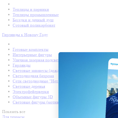
Теплицы и парники
Теплицы промышленные
Беседки и дачный душ
Сотовый поликарбонат
Гирлянды к Новому Году
Готовые комплекты
Интерьерные фигуры
Уличная лазерная подсветка
Гирлянды
Световые занавесы (дождь светодиодный)
Светодиодная бахрома
Сети светодиодные "Нет Лайт"
Световые деревья
Электрофейерверки
Объемные фигуры 3D
Световые фигуры (мотивы)
Показать все
Для террасы