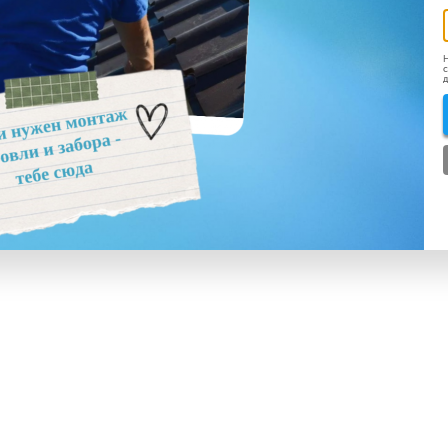
Н
с
д