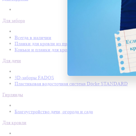
Для забора
Всегда в наличии
Планки для кровли из профнастила
Коньки и планки для кровли Покрофф
Для дачи
3D-заборы FADOS
Пластиковая водосточная система Döcke STANDARD
Гирлянды
Благоустройство дачи, огорода и сада
Для кровли