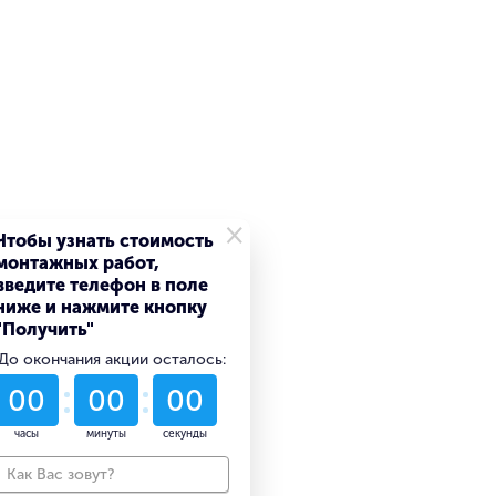
×
Чтобы узнать стоимость
монтажных работ,
введите телефон в поле
ниже и нажмите кнопку
"Получить"
До окончания акции осталось:
52
07
35
дни
часы
минуты