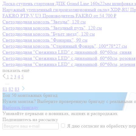
Доска-ступень стартовая ДПК Grand Line 160х22мм шлифовка 
Наружный утепленный гидроизоляционный оклад XDP-RU
Пр
FAKRO PTP-V U3
Производитель
FAKRO
от 54 700 ₽
Светодиодная консоль "Звезды", 120 см
Светодиодная консоль "Звездный путь", 120 см
Светодиодная консоль "Букет звезд", 120 см
Светодиодная консоль "Фонарик", 90 см
Светодиодная консоль "Старинный Фонарь", 100*78*27 см
Светодиодная "Снежинка LED" с динамикой, 60*60см, синяя
Светодиодная "Снежинка LED" с динамикой, 60*60см, розовая
Светодиодная "Снежинка LED" с динамикой, 60*60см, зеленая
показать ещё
1
2
3
4
5
...
81
82
83
Топ 50 монтажных бригад
Нужен монтаж? Выберите проверенную бригаду с реальными о
Выбрать бригаду
Узнавайте первыми о новинках, акциях и распродажах
Подпишитесь на рассылку
Я даю согласие на обработку п