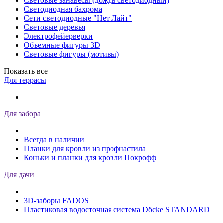
Световые занавесы (дождь светодиодный)
Светодиодная бахрома
Сети светодиодные "Нет Лайт"
Световые деревья
Электрофейерверки
Объемные фигуры 3D
Световые фигуры (мотивы)
Показать все
Для террасы
Для забора
Всегда в наличии
Планки для кровли из профнастила
Коньки и планки для кровли Покрофф
Для дачи
3D-заборы FADOS
Пластиковая водосточная система Döcke STANDARD