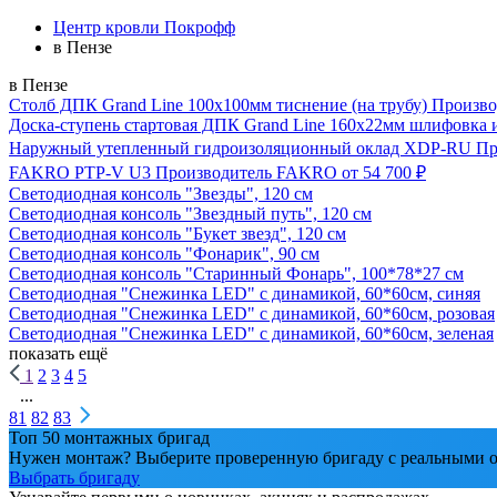
Центр кровли Покрофф
в Пензе
в Пензе
Столб ДПК Grand Line 100х100мм тиснение (на трубу)
Произво
Доска-ступень стартовая ДПК Grand Line 160х22мм шлифовка 
Наружный утепленный гидроизоляционный оклад XDP-RU
Пр
FAKRO PTP-V U3
Производитель
FAKRO
от 54 700 ₽
Светодиодная консоль "Звезды", 120 см
Светодиодная консоль "Звездный путь", 120 см
Светодиодная консоль "Букет звезд", 120 см
Светодиодная консоль "Фонарик", 90 см
Светодиодная консоль "Старинный Фонарь", 100*78*27 см
Светодиодная "Снежинка LED" с динамикой, 60*60см, синяя
Светодиодная "Снежинка LED" с динамикой, 60*60см, розовая
Светодиодная "Снежинка LED" с динамикой, 60*60см, зеленая
показать ещё
1
2
3
4
5
...
81
82
83
Топ 50 монтажных бригад
Нужен монтаж? Выберите проверенную бригаду с реальными о
Выбрать бригаду