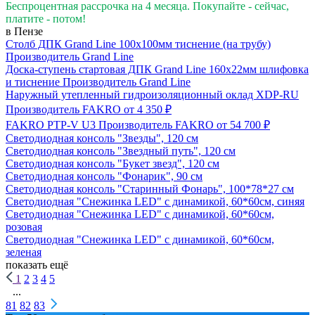
Беспроцентная рассрочка на 4 месяца. Покупайте - сейчас,
платите - потом!
в Пензе
Столб ДПК Grand Line 100х100мм тиснение (на трубу)
Производитель
Grand Line
Доска-ступень стартовая ДПК Grand Line 160х22мм шлифовка
и тиснение
Производитель
Grand Line
Наружный утепленный гидроизоляционный оклад XDP-RU
Производитель
FAKRO
от 4 350 ₽
FAKRO PTP-V U3
Производитель
FAKRO
от 54 700 ₽
Светодиодная консоль "Звезды", 120 см
Светодиодная консоль "Звездный путь", 120 см
Светодиодная консоль "Букет звезд", 120 см
Светодиодная консоль "Фонарик", 90 см
Светодиодная консоль "Старинный Фонарь", 100*78*27 см
Светодиодная "Снежинка LED" с динамикой, 60*60см, синяя
Светодиодная "Снежинка LED" с динамикой, 60*60см,
розовая
Светодиодная "Снежинка LED" с динамикой, 60*60см,
зеленая
показать ещё
1
2
3
4
5
...
81
82
83