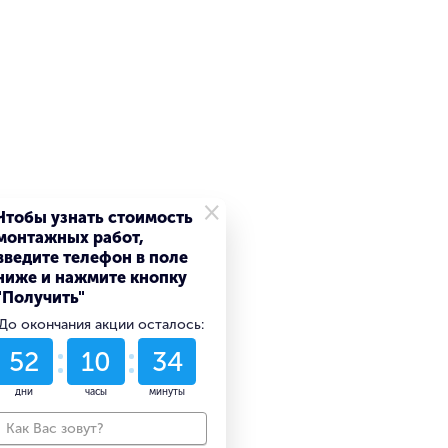
×
Чтобы узнать стоимость
монтажных работ,
введите телефон в поле
ниже и нажмите кнопку
"Получить"
До окончания акции осталось:
52
10
34
дни
часы
минуты