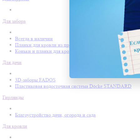
Для забора
Всегда в наличии
Планки для кровли из профнастила
Коньки и планки для кровли Покрофф
Для дачи
3D-заборы FADOS
Пластиковая водосточная система Döcke STANDARD
Гирлянды
Благоустройство дачи, огорода и сада
Для кровли