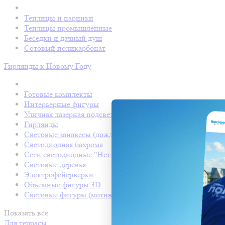
Теплицы и парники
Теплицы промышленные
Беседки и дачный душ
Сотовый поликарбонат
Гирлянды к Новому Году
Готовые комплекты
Интерьерные фигуры
Уличная лазерная подсветка
Гирлянды
Световые занавесы (дождь светодиодный)
Светодиодная бахрома
Сети светодиодные "Нет Лайт"
Световые деревья
Электрофейерверки
Объемные фигуры 3D
Световые фигуры (мотивы)
Показать все
Для террасы