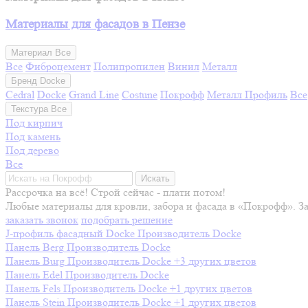
Материалы для фасадов в Пензе
Материал
Все
Все
Фиброцемент
Полипропилен
Винил
Металл
Бренд
Docke
Cedral
Docke
Grand Line
Costune
Покрофф
Металл Профиль
Все
Текстура
Все
Под кирпич
Под камень
Под дерево
Все
Искать
Рассрочка на всё! Строй сейчас - плати потом!
Любые материалы для кровли, забора и фасада в «Покрофф». З
заказать звонок
подобрать решение
J-профиль фасадный Docke
Производитель
Docke
Панель Berg
Производитель
Docke
Панель Burg
Производитель
Docke
+3 других цветов
Панель Edel
Производитель
Docke
Панель Fels
Производитель
Docke
+1 других цветов
Панель Stein
Производитель
Docke
+1 других цветов