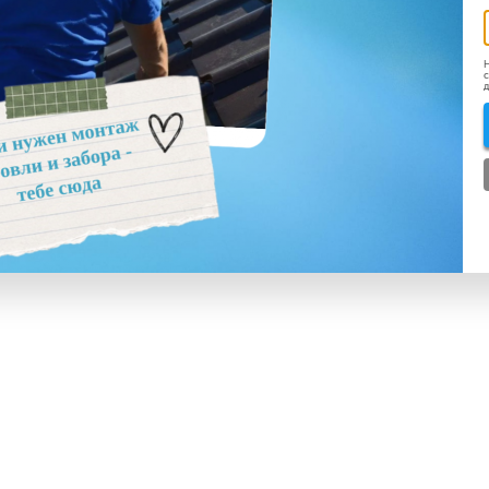
Н
с
д