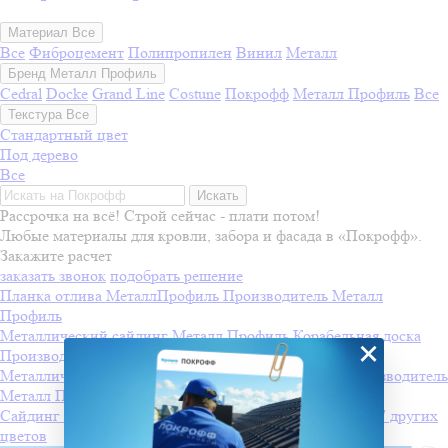
Материал
Все
Все
Фиброцемент
Полипропилен
Винил
Металл
Бренд
Металл Профиль
Cedral
Docke
Grand Line
Costune
Покрофф
Металл Профиль
Все
Текстура
Все
Стандартный цвет
Под дерево
Все
Искать
Рассрочка на всё! Строй сейчас - плати потом!
Любые материалы для кровли, забора и фасада в «Покрофф».
Закажите расчет
заказать звонок
подобрать решение
Планка отлива МеталлПрофиль
Производитель
Металл
Профиль
Металлический сайдинг Металл Профиль Корабельная доска
×
Производитель
Металл Профиль
+7 других цветов
Металлический сайдинг Металл Профиль L-брус
Производитель
Металл Профиль
+7 других цветов
Сайдинг Woodstock
Производитель
Металл Профиль
+7 других
цветов