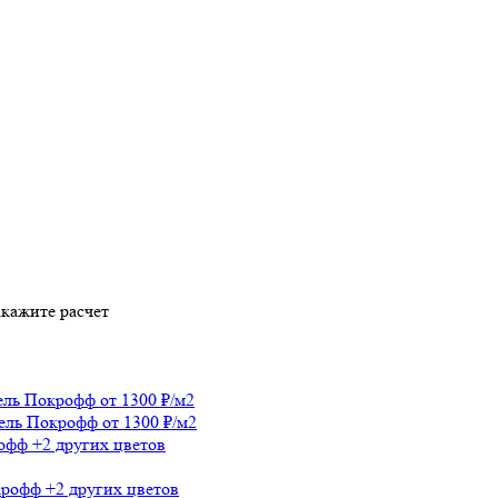
акажите расчет
ель
Покрофф
от 1300 ₽/м2
ель
Покрофф
от 1300 ₽/м2
офф
+2 других цветов
крофф
+2 других цветов