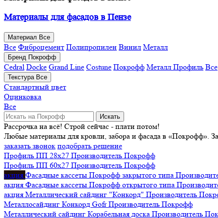
Материалы для фасадов в Пензе
Материал
Все
Все
Фиброцемент
Полипропилен
Винил
Металл
Бренд
Покрофф
Cedral
Docke
Grand Line
Costune
Покрофф
Металл Профиль
Все
Текстура
Все
Стандартный цвет
Оцинковка
Все
Искать
Рассрочка на всё! Строй сейчас - плати потом!
Любые материалы для кровли, забора и фасада в «Покрофф». З
заказать звонок
подобрать решение
Профиль ПП 28х27
Производитель
Покрофф
Профиль ПП 60х27
Производитель
Покрофф
акция
Фасадные кассеты Покрофф закрытого типа
Производит
акция
Фасадные кассеты Покрофф открытого типа
Производит
акция
Металлический сайдинг "Конкорд"
Производитель
Покр
Металлосайдинг Конкорд Gofr
Производитель
Покрофф
Металлический сайдинг Корабельная доска
Производитель
По