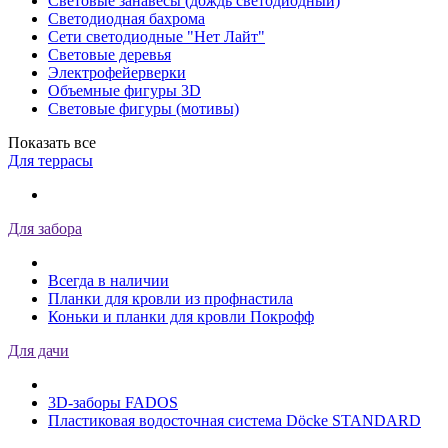
Световые занавесы (дождь светодиодный)
Светодиодная бахрома
Сети светодиодные "Нет Лайт"
Световые деревья
Электрофейерверки
Объемные фигуры 3D
Световые фигуры (мотивы)
Показать все
Для террасы
Для забора
Всегда в наличии
Планки для кровли из профнастила
Коньки и планки для кровли Покрофф
Для дачи
3D-заборы FADOS
Пластиковая водосточная система Döcke STANDARD