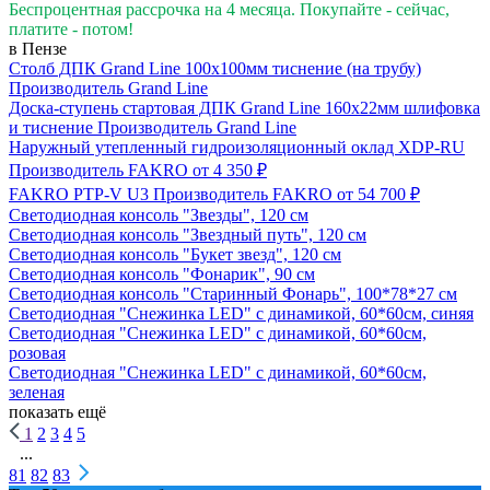
Беспроцентная рассрочка на 4 месяца. Покупайте - сейчас,
платите - потом!
в Пензе
Столб ДПК Grand Line 100х100мм тиснение (на трубу)
Производитель
Grand Line
Доска-ступень стартовая ДПК Grand Line 160х22мм шлифовка
и тиснение
Производитель
Grand Line
Наружный утепленный гидроизоляционный оклад XDP-RU
Производитель
FAKRO
от 4 350 ₽
FAKRO PTP-V U3
Производитель
FAKRO
от 54 700 ₽
Светодиодная консоль "Звезды", 120 см
Светодиодная консоль "Звездный путь", 120 см
Светодиодная консоль "Букет звезд", 120 см
Светодиодная консоль "Фонарик", 90 см
Светодиодная консоль "Старинный Фонарь", 100*78*27 см
Светодиодная "Снежинка LED" с динамикой, 60*60см, синяя
Светодиодная "Снежинка LED" с динамикой, 60*60см,
розовая
Светодиодная "Снежинка LED" с динамикой, 60*60см,
зеленая
показать ещё
1
2
3
4
5
...
81
82
83