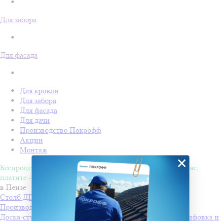
Для забора
Для фасада
Для кровли
Для забора
Для фасада
Для дачи
Производство Покрофф
Акции
Монтаж
×
Беспроцентная рассрочка на 4 месяца. Покупайте - сейчас,
платите - потом!
в Пензе
Столб ДПК Grand Line 100х100мм тиснение (на трубу)
Производитель
Grand Line
Доска-ступень стартовая ДПК Grand Line 160х22мм шлифовка и