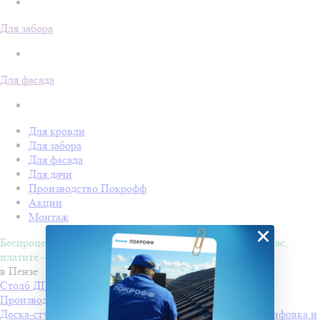
Для забора
Для фасада
Для кровли
Для забора
Для фасада
Для дачи
Производство Покрофф
Акции
Монтаж
×
Беспроцентная рассрочка на 4 месяца. Покупайте - сейчас,
платите - потом!
в Пензе
Столб ДПК Grand Line 100х100мм тиснение (на трубу)
Производитель
Grand Line
Доска-ступень стартовая ДПК Grand Line 160х22мм шлифовка и