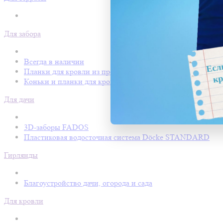
Для забора
Всегда в наличии
Планки для кровли из профнастила
Коньки и планки для кровли Покрофф
Для дачи
3D-заборы FADOS
Пластиковая водосточная система Döcke STANDARD
Гирлянды
Благоустройство дачи, огорода и сада
Для кровли