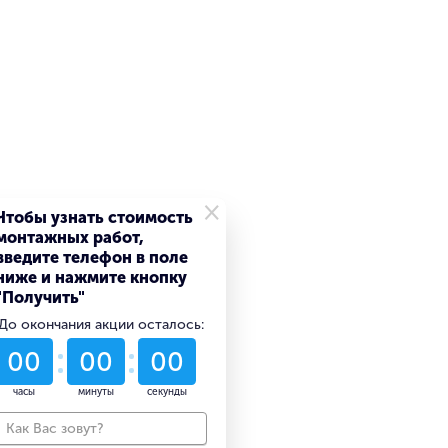
×
Чтобы узнать стоимость
монтажных работ,
введите телефон в поле
ниже и нажмите кнопку
"Получить"
До окончания акции осталось:
54
21
41
дни
часы
минуты