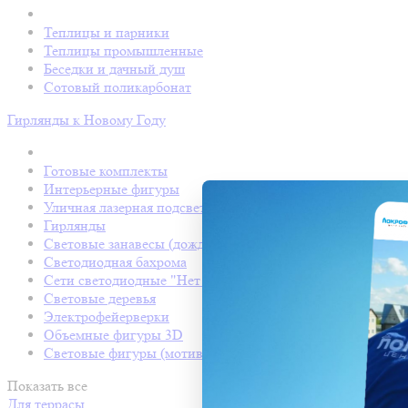
Теплицы и парники
Теплицы промышленные
Беседки и дачный душ
Сотовый поликарбонат
Гирлянды к Новому Году
Готовые комплекты
Интерьерные фигуры
Уличная лазерная подсветка
Гирлянды
Световые занавесы (дождь светодиодный)
Светодиодная бахрома
Сети светодиодные "Нет Лайт"
Световые деревья
Электрофейерверки
Объемные фигуры 3D
Световые фигуры (мотивы)
Показать все
Для террасы