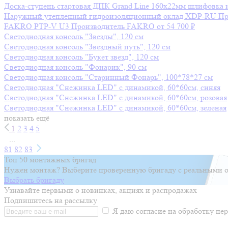
Доска-ступень стартовая ДПК Grand Line 160х22мм шлифовка 
Наружный утепленный гидроизоляционный оклад XDP-RU
Пр
FAKRO PTP-V U3
Производитель
FAKRO
от 54 700 ₽
Светодиодная консоль "Звезды", 120 см
Светодиодная консоль "Звездный путь", 120 см
Светодиодная консоль "Букет звезд", 120 см
Светодиодная консоль "Фонарик", 90 см
Светодиодная консоль "Старинный Фонарь", 100*78*27 см
Светодиодная "Снежинка LED" с динамикой, 60*60см, синяя
Светодиодная "Снежинка LED" с динамикой, 60*60см, розовая
Светодиодная "Снежинка LED" с динамикой, 60*60см, зеленая
показать ещё
1
2
3
4
5
...
81
82
83
Топ 50 монтажных бригад
Нужен монтаж? Выберите проверенную бригаду с реальными о
Выбрать бригаду
Узнавайте первыми о новинках, акциях и распродажах
Подпишитесь на рассылку
Я даю согласие на обработку п