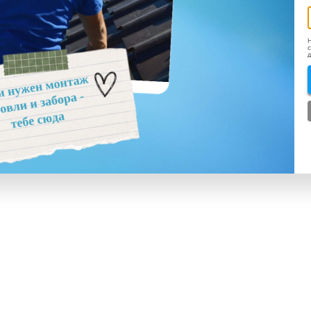
Н
с
д