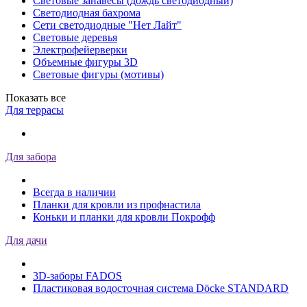
Световые занавесы (дождь светодиодный)
Светодиодная бахрома
Сети светодиодные "Нет Лайт"
Световые деревья
Электрофейерверки
Объемные фигуры 3D
Световые фигуры (мотивы)
Показать все
Для террасы
Для забора
Всегда в наличии
Планки для кровли из профнастила
Коньки и планки для кровли Покрофф
Для дачи
3D-заборы FADOS
Пластиковая водосточная система Döcke STANDARD