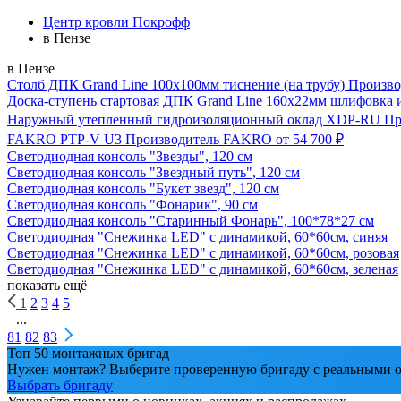
Центр кровли Покрофф
в Пензе
в Пензе
Столб ДПК Grand Line 100х100мм тиснение (на трубу)
Произво
Доска-ступень стартовая ДПК Grand Line 160х22мм шлифовка 
Наружный утепленный гидроизоляционный оклад XDP-RU
Пр
FAKRO PTP-V U3
Производитель
FAKRO
от 54 700 ₽
Светодиодная консоль "Звезды", 120 см
Светодиодная консоль "Звездный путь", 120 см
Светодиодная консоль "Букет звезд", 120 см
Светодиодная консоль "Фонарик", 90 см
Светодиодная консоль "Старинный Фонарь", 100*78*27 см
Светодиодная "Снежинка LED" с динамикой, 60*60см, синяя
Светодиодная "Снежинка LED" с динамикой, 60*60см, розовая
Светодиодная "Снежинка LED" с динамикой, 60*60см, зеленая
показать ещё
1
2
3
4
5
...
81
82
83
Топ 50 монтажных бригад
Нужен монтаж? Выберите проверенную бригаду с реальными о
Выбрать бригаду