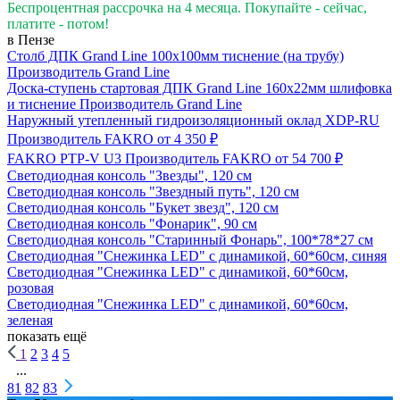
Беспроцентная рассрочка на 4 месяца. Покупайте - сейчас,
платите - потом!
в Пензе
Столб ДПК Grand Line 100х100мм тиснение (на трубу)
Производитель
Grand Line
Доска-ступень стартовая ДПК Grand Line 160х22мм шлифовка
и тиснение
Производитель
Grand Line
Наружный утепленный гидроизоляционный оклад XDP-RU
Производитель
FAKRO
от 4 350 ₽
FAKRO PTP-V U3
Производитель
FAKRO
от 54 700 ₽
Светодиодная консоль "Звезды", 120 см
Светодиодная консоль "Звездный путь", 120 см
Светодиодная консоль "Букет звезд", 120 см
Светодиодная консоль "Фонарик", 90 см
Светодиодная консоль "Старинный Фонарь", 100*78*27 см
Светодиодная "Снежинка LED" с динамикой, 60*60см, синяя
Светодиодная "Снежинка LED" с динамикой, 60*60см,
розовая
Светодиодная "Снежинка LED" с динамикой, 60*60см,
зеленая
показать ещё
1
2
3
4
5
...
81
82
83