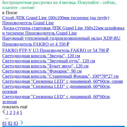
Беспроцентная рассрочка на 4 месяца. Покупайте - сейчас,
платите - потом!
в Пензе
Столб ДПК Grand Line 100х100мм тиснение (на трубу)
Производитель
Grand Line
Доска-ступень стартовая ДПК Grand Line 160х22мм шлифовка
и тиснение
Производитель
Grand Line
Наружный утепленный гидроизоляционный оклад XDP-RU
Производитель
FAKRO
от 4 350 ₽
FAKRO PTP-V U3
Производитель
FAKRO
от 54 700 ₽
Светодиодная консоль "Звезды", 120 см
Светодиодная консоль "Звездный путь", 120 см
Светодиодная консоль "Букет звезд", 120 см
Светодиодная консоль "Фонарик", 90 см
Светодиодная консоль "Старинный Фонарь", 100*78*27 см
Светодиодная "Снежинка LED" с динамикой, 60*60см, синяя
Светодиодная "Снежинка LED" с динамикой, 60*60см,
розовая
Светодиодная "Снежинка LED" с динамикой, 60*60см,
зеленая
показать ещё
1
2
3
4
5
...
81
82
83