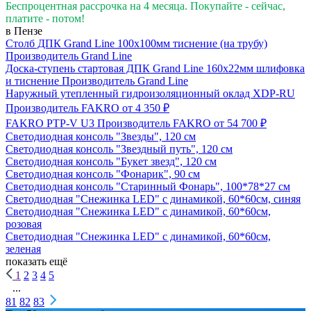
Беспроцентная рассрочка на 4 месяца. Покупайте - сейчас,
платите - потом!
в Пензе
Столб ДПК Grand Line 100х100мм тиснение (на трубу)
Производитель
Grand Line
Доска-ступень стартовая ДПК Grand Line 160х22мм шлифовка
и тиснение
Производитель
Grand Line
Наружный утепленный гидроизоляционный оклад XDP-RU
Производитель
FAKRO
от 4 350 ₽
FAKRO PTP-V U3
Производитель
FAKRO
от 54 700 ₽
Светодиодная консоль "Звезды", 120 см
Светодиодная консоль "Звездный путь", 120 см
Светодиодная консоль "Букет звезд", 120 см
Светодиодная консоль "Фонарик", 90 см
Светодиодная консоль "Старинный Фонарь", 100*78*27 см
Светодиодная "Снежинка LED" с динамикой, 60*60см, синяя
Светодиодная "Снежинка LED" с динамикой, 60*60см,
розовая
Светодиодная "Снежинка LED" с динамикой, 60*60см,
зеленая
показать ещё
1
2
3
4
5
...
81
82
83