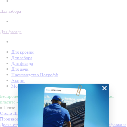
Для забора
Для фасада
Для кровли
Для забора
Для фасада
Для дачи
Производство Покрофф
Акции
×
Монтаж
Беспроцентная рассрочка на 4 месяца. Покупайте - сейчас,
платите - потом!
в Пензе
Столб ДПК Grand Line 100х100мм тиснение (на трубу)
Производитель
Grand Line
Доска-ступень стартовая ДПК Grand Line 160х22мм шлифовка и