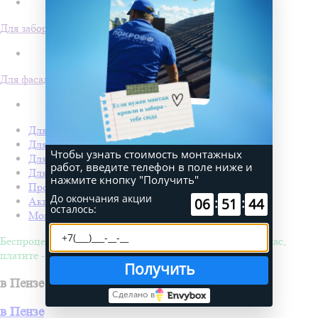
Для забора
Для фасада
Для кровли
Для забора
Чтобы узнать стоимость монтажных
Для фасада
работ, введите телефон в поле ниже и
Для дачи
нажмите кнопку "Получить"
Производство Покрофф
До окончания акции
:
:
06
51
44
Акции
осталось:
Монтаж
Беспроцентная рассрочка на 4 месяца. Покупайте - сейчас,
платите - потом!
Получить
в Пензе
Сделано в
в Пензе