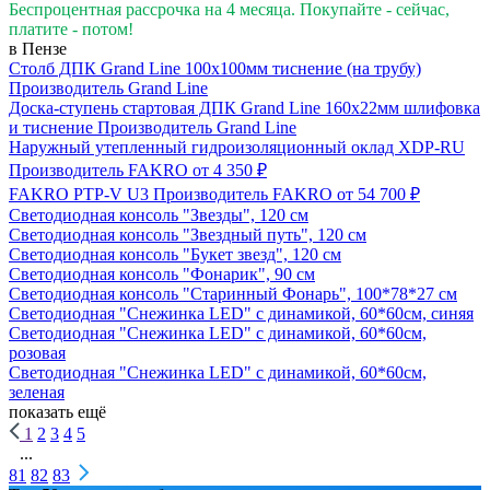
Беспроцентная рассрочка на 4 месяца. Покупайте - сейчас,
платите - потом!
в Пензе
Столб ДПК Grand Line 100х100мм тиснение (на трубу)
Производитель
Grand Line
Доска-ступень стартовая ДПК Grand Line 160х22мм шлифовка
и тиснение
Производитель
Grand Line
Наружный утепленный гидроизоляционный оклад XDP-RU
Производитель
FAKRO
от 4 350 ₽
FAKRO PTP-V U3
Производитель
FAKRO
от 54 700 ₽
Светодиодная консоль "Звезды", 120 см
Светодиодная консоль "Звездный путь", 120 см
Светодиодная консоль "Букет звезд", 120 см
Светодиодная консоль "Фонарик", 90 см
Светодиодная консоль "Старинный Фонарь", 100*78*27 см
Светодиодная "Снежинка LED" с динамикой, 60*60см, синяя
Светодиодная "Снежинка LED" с динамикой, 60*60см,
розовая
Светодиодная "Снежинка LED" с динамикой, 60*60см,
зеленая
показать ещё
1
2
3
4
5
...
81
82
83