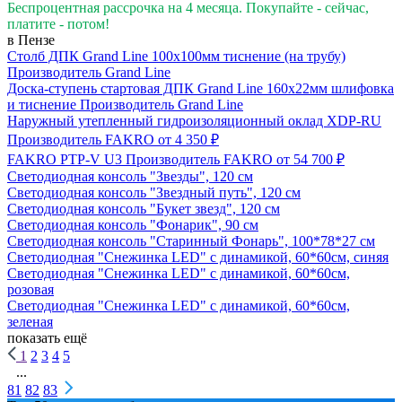
Беспроцентная рассрочка на 4 месяца. Покупайте - сейчас,
платите - потом!
в Пензе
Столб ДПК Grand Line 100х100мм тиснение (на трубу)
Производитель
Grand Line
Доска-ступень стартовая ДПК Grand Line 160х22мм шлифовка
и тиснение
Производитель
Grand Line
Наружный утепленный гидроизоляционный оклад XDP-RU
Производитель
FAKRO
от 4 350 ₽
FAKRO PTP-V U3
Производитель
FAKRO
от 54 700 ₽
Светодиодная консоль "Звезды", 120 см
Светодиодная консоль "Звездный путь", 120 см
Светодиодная консоль "Букет звезд", 120 см
Светодиодная консоль "Фонарик", 90 см
Светодиодная консоль "Старинный Фонарь", 100*78*27 см
Светодиодная "Снежинка LED" с динамикой, 60*60см, синяя
Светодиодная "Снежинка LED" с динамикой, 60*60см,
розовая
Светодиодная "Снежинка LED" с динамикой, 60*60см,
зеленая
показать ещё
1
2
3
4
5
...
81
82
83