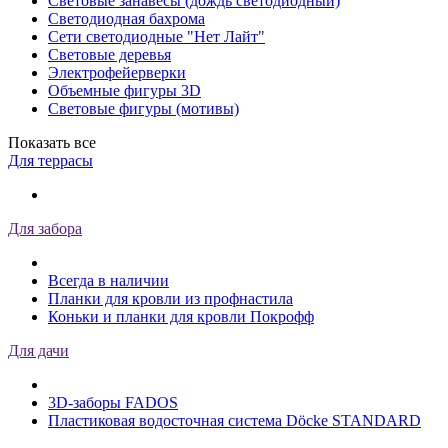
Световые занавесы (дождь светодиодный)
Светодиодная бахрома
Сети светодиодные "Нет Лайт"
Световые деревья
Электрофейерверки
Объемные фигуры 3D
Световые фигуры (мотивы)
Показать все
Для террасы
Для забора
Всегда в наличии
Планки для кровли из профнастила
Коньки и планки для кровли Покрофф
Для дачи
3D-заборы FADOS
Пластиковая водосточная система Döcke STANDARD