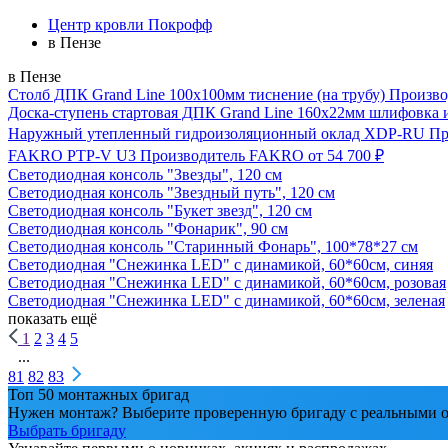
Центр кровли Покрофф
в Пензе
в Пензе
Столб ДПК Grand Line 100х100мм тиснение (на трубу)
Произво
Доска-ступень стартовая ДПК Grand Line 160х22мм шлифовка 
Наружный утепленный гидроизоляционный оклад XDP-RU
Пр
FAKRO PTP-V U3
Производитель
FAKRO
от 54 700 ₽
Светодиодная консоль "Звезды", 120 см
Светодиодная консоль "Звездный путь", 120 см
Светодиодная консоль "Букет звезд", 120 см
Светодиодная консоль "Фонарик", 90 см
Светодиодная консоль "Старинный Фонарь", 100*78*27 см
Светодиодная "Снежинка LED" с динамикой, 60*60см, синяя
Светодиодная "Снежинка LED" с динамикой, 60*60см, розовая
Светодиодная "Снежинка LED" с динамикой, 60*60см, зеленая
показать ещё
1
2
3
4
5
...
81
82
83
Топ 50 монтажных бригад
Нужен монтаж? Выберите проверенную бригаду с реальными о
Выбрать бригаду