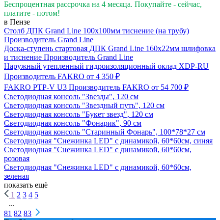
Беспроцентная рассрочка на 4 месяца. Покупайте - сейчас,
платите - потом!
в Пензе
Столб ДПК Grand Line 100х100мм тиснение (на трубу)
Производитель
Grand Line
Доска-ступень стартовая ДПК Grand Line 160х22мм шлифовка
и тиснение
Производитель
Grand Line
Наружный утепленный гидроизоляционный оклад XDP-RU
Производитель
FAKRO
от 4 350 ₽
FAKRO PTP-V U3
Производитель
FAKRO
от 54 700 ₽
Светодиодная консоль "Звезды", 120 см
Светодиодная консоль "Звездный путь", 120 см
Светодиодная консоль "Букет звезд", 120 см
Светодиодная консоль "Фонарик", 90 см
Светодиодная консоль "Старинный Фонарь", 100*78*27 см
Светодиодная "Снежинка LED" с динамикой, 60*60см, синяя
Светодиодная "Снежинка LED" с динамикой, 60*60см,
розовая
Светодиодная "Снежинка LED" с динамикой, 60*60см,
зеленая
показать ещё
1
2
3
4
5
...
81
82
83