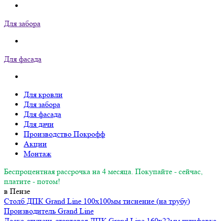
Для забора
×
Для фасада
Для кровли
Для забора
Для фасада
Для дачи
Производство Покрофф
Акции
Монтаж
Беспроцентная рассрочка на 4 месяца. Покупайте - сейчас,
платите - потом!
Чтобы узнать стоимость монтажных
работ, введите телефон в поле ниже и
в Пензе
нажмите кнопку "Получить"
Столб ДПК Grand Line 100х100мм тиснение (на трубу)
Производитель
Grand Line
До окончания акции
:
:
06
51
44
осталось:
Доска-ступень стартовая ДПК Grand Line 160х22мм шлифовка и