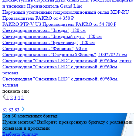
тиснение
Производитель
Grand Line
Наружный утепленный гидроизоляционный оклад XDP-RU
Производитель
FAKRO
от 4 350 ₽
Получить
FAKRO PTP-V U3
Производитель
FAKRO
от 54 700 ₽
Светодиодная консоль "Звезды", 120 см
Светодиодная консоль "Звездный путь", 120 см
Сделано в
Светодиодная консоль "Букет звезд", 120 см
Светодиодная консоль "Фонарик", 90 см
Светодиодная консоль "Старинный Фонарь", 100*78*27 см
Светодиодная "Снежинка LED" с динамикой, 60*60см, синяя
Светодиодная "Снежинка LED" с динамикой, 60*60см, розовая
Светодиодная "Снежинка LED" с динамикой, 60*60см, зеленая
показать ещё
1
2
3
4
5
...
81
82
83
Топ 50 монтажных бригад
Нужен монтаж? Выберите проверенную бригаду с реальными
отзывами и проектами
Выбрать бригаду
Узнавайте первыми о новинках, акциях и распродажах
Подпишитесь на рассылку