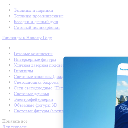
Теплицы и парники
Теплицы промышленные
Беседки и дачный душ
Сотовый поликарбонат
Гирлянды к Новому Году
Готовые комплекты
Интерьерные фигуры
Уличная лазерная подсветка
Гирлянды
Световые занавесы (дождь светодиодный)
Светодиодная бахрома
Сети светодиодные "Нет Лайт"
Световые деревья
Электрофейерверки
Объемные фигуры 3D
Световые фигуры (мотивы)
Показать все
Для террасы