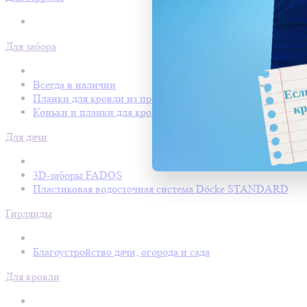
Для забора
Всегда в наличии
Планки для кровли из профнастила
Коньки и планки для кровли Покрофф
Для дачи
3D-заборы FADOS
Пластиковая водосточная система Döcke STANDARD
Гирлянды
Благоустройство дачи, огорода и сада
Для кровли