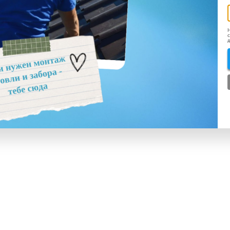
Н
с
д