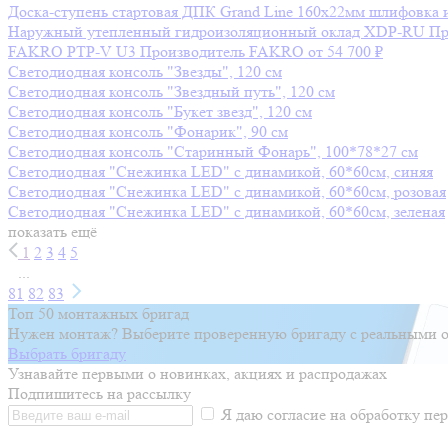
Доска-ступень стартовая ДПК Grand Line 160х22мм шлифовка 
Наружный утепленный гидроизоляционный оклад XDP-RU
Пр
FAKRO PTP-V U3
Производитель
FAKRO
от 54 700 ₽
Светодиодная консоль "Звезды", 120 см
Светодиодная консоль "Звездный путь", 120 см
Светодиодная консоль "Букет звезд", 120 см
Светодиодная консоль "Фонарик", 90 см
Светодиодная консоль "Старинный Фонарь", 100*78*27 см
Светодиодная "Снежинка LED" с динамикой, 60*60см, синяя
Светодиодная "Снежинка LED" с динамикой, 60*60см, розовая
Светодиодная "Снежинка LED" с динамикой, 60*60см, зеленая
показать ещё
1
2
3
4
5
...
81
82
83
Топ 50 монтажных бригад
Нужен монтаж? Выберите проверенную бригаду с реальными о
Выбрать бригаду
Узнавайте первыми о новинках, акциях и распродажах
Подпишитесь на рассылку
Я даю согласие на обработку п