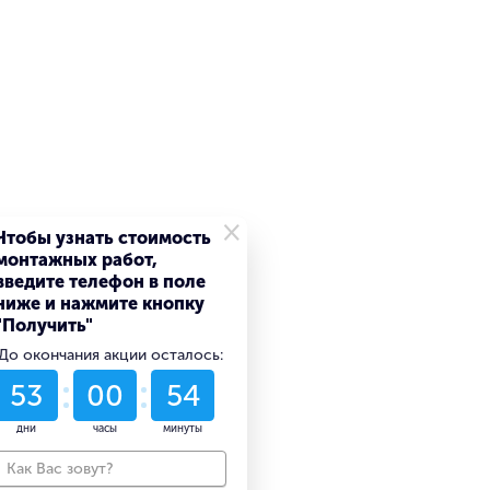
×
Чтобы узнать стоимость
монтажных работ,
введите телефон в поле
ниже и нажмите кнопку
"Получить"
До окончания акции осталось:
53
00
54
дни
часы
минуты