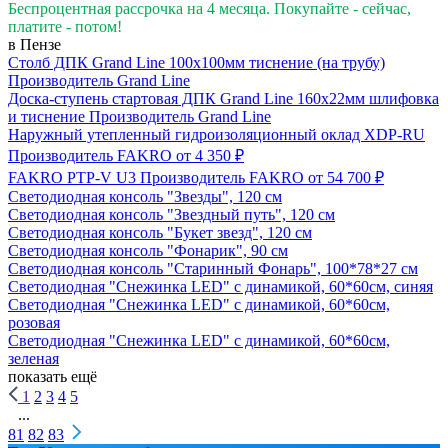
Беспроцентная рассрочка на 4 месяца. Покупайте - сейчас,
платите - потом!
в Пензе
Столб ДПК Grand Line 100х100мм тиснение (на трубу)
Производитель
Grand Line
Доска-ступень стартовая ДПК Grand Line 160х22мм шлифовка
и тиснение
Производитель
Grand Line
Наружный утепленный гидроизоляционный оклад XDP-RU
Производитель
FAKRO
от 4 350 ₽
FAKRO PTP-V U3
Производитель
FAKRO
от 54 700 ₽
Светодиодная консоль "Звезды", 120 см
Светодиодная консоль "Звездный путь", 120 см
Светодиодная консоль "Букет звезд", 120 см
Светодиодная консоль "Фонарик", 90 см
Светодиодная консоль "Старинный Фонарь", 100*78*27 см
Светодиодная "Снежинка LED" с динамикой, 60*60см, синяя
Светодиодная "Снежинка LED" с динамикой, 60*60см,
розовая
Светодиодная "Снежинка LED" с динамикой, 60*60см,
зеленая
показать ещё
1
2
3
4
5
...
81
82
83