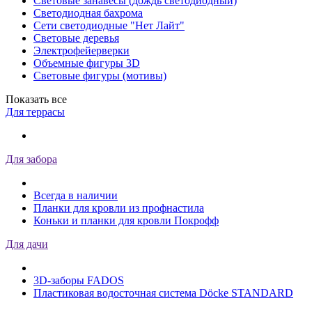
Световые занавесы (дождь светодиодный)
Светодиодная бахрома
Сети светодиодные "Нет Лайт"
Световые деревья
Электрофейерверки
Объемные фигуры 3D
Световые фигуры (мотивы)
Показать все
Для террасы
Для забора
Всегда в наличии
Планки для кровли из профнастила
Коньки и планки для кровли Покрофф
Для дачи
3D-заборы FADOS
Пластиковая водосточная система Döcke STANDARD