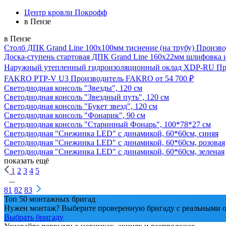
Центр кровли Покрофф
в Пензе
в Пензе
Столб ДПК Grand Line 100х100мм тиснение (на трубу)
Произво
Доска-ступень стартовая ДПК Grand Line 160х22мм шлифовка 
Наружный утепленный гидроизоляционный оклад XDP-RU
Пр
FAKRO PTP-V U3
Производитель
FAKRO
от 54 700 ₽
Светодиодная консоль "Звезды", 120 см
Светодиодная консоль "Звездный путь", 120 см
Светодиодная консоль "Букет звезд", 120 см
Светодиодная консоль "Фонарик", 90 см
Светодиодная консоль "Старинный Фонарь", 100*78*27 см
Светодиодная "Снежинка LED" с динамикой, 60*60см, синяя
Светодиодная "Снежинка LED" с динамикой, 60*60см, розовая
Светодиодная "Снежинка LED" с динамикой, 60*60см, зеленая
показать ещё
1
2
3
4
5
...
81
82
83
Топ 50 монтажных бригад
Нужен монтаж? Выберите проверенную бригаду с реальными о
Выбрать бригаду