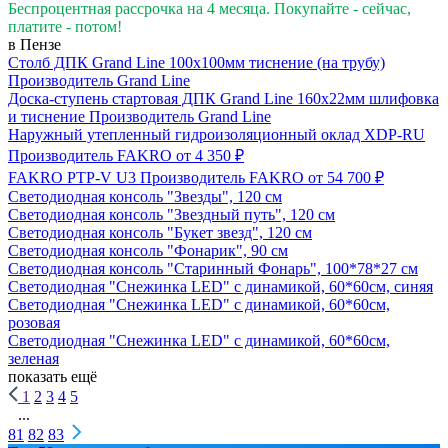
Беспроцентная рассрочка на 4 месяца. Покупайте - сейчас,
платите - потом!
в Пензе
Столб ДПК Grand Line 100х100мм тиснение (на трубу)
Производитель
Grand Line
Доска-ступень стартовая ДПК Grand Line 160х22мм шлифовка
и тиснение
Производитель
Grand Line
Наружный утепленный гидроизоляционный оклад XDP-RU
Производитель
FAKRO
от 4 350 ₽
FAKRO PTP-V U3
Производитель
FAKRO
от 54 700 ₽
Светодиодная консоль "Звезды", 120 см
Светодиодная консоль "Звездный путь", 120 см
Светодиодная консоль "Букет звезд", 120 см
Светодиодная консоль "Фонарик", 90 см
Светодиодная консоль "Старинный Фонарь", 100*78*27 см
Светодиодная "Снежинка LED" с динамикой, 60*60см, синяя
Светодиодная "Снежинка LED" с динамикой, 60*60см,
розовая
Светодиодная "Снежинка LED" с динамикой, 60*60см,
зеленая
показать ещё
1
2
3
4
5
...
81
82
83